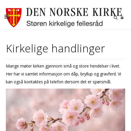
DÅP-VIGSEL-GRAVFERD
Kirkelige handlinger
BARN-UNGDOM-KONFIRMASJON
VOKSNE
Mange møter kirken gjennom små og store hendelser i livet.
MENIGHETSBLAD
Her har vi samlet informasjon om dåp, bryllup og gravferd. Vi
KALENDER
kan også kontaktes på telefon dersom det er spørsmål.
KONTAKT