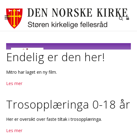
DÅP-VIGSEL-GRAVFERD
BARN-UNGDOM-KONFIRMASJON
Endelig er den her!
VOKSNE
Mitro har laget en ny film.
MENIGHETSBLAD
Les mer
KALENDER
KONTAKT
Trosopplæringa 0-18 år
Her er oversikt over faste tiltak i trosopplæringa.
Les mer